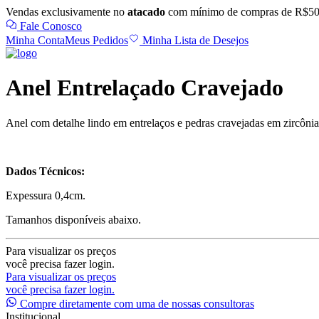
Vendas exclusivamente no
atacado
com mínimo de compras de R$50
Fale Conosco
Minha Conta
Meus Pedidos
Minha Lista de Desejos
Anel Entrelaçado Cravejado
Anel com detalhe lindo em entrelaços e pedras cravejadas em zircônia.
Dados Técnicos:
Expessura 0,4cm.
Tamanhos disponíveis abaixo.
Para visualizar os preços
você precisa fazer login.
Para visualizar os preços
você precisa fazer login.
Compre diretamente com uma de nossas consultoras
Institucional