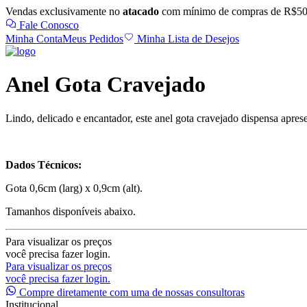
Vendas exclusivamente no
atacado
com mínimo de compras de R$50
Fale Conosco
Minha Conta
Meus Pedidos
Minha Lista de Desejos
Anel Gota Cravejado
Lindo, delicado e encantador, este anel gota cravejado dispensa aprese
Dados Técnicos:
Gota 0,6cm (larg) x 0,9cm (alt).
Tamanhos disponíveis abaixo.
Para visualizar os preços
você precisa fazer login.
Para visualizar os preços
você precisa fazer login.
Compre diretamente com uma de nossas consultoras
Institucional