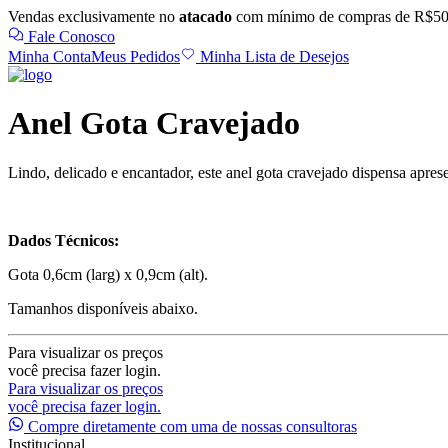
Vendas exclusivamente no
atacado
com mínimo de compras de R$50
Fale Conosco
Minha Conta
Meus Pedidos
Minha Lista de Desejos
Anel Gota Cravejado
Lindo, delicado e encantador, este anel gota cravejado dispensa aprese
Dados Técnicos:
Gota 0,6cm (larg) x 0,9cm (alt).
Tamanhos disponíveis abaixo.
Para visualizar os preços
você precisa fazer login.
Para visualizar os preços
você precisa fazer login.
Compre diretamente com uma de nossas consultoras
Institucional